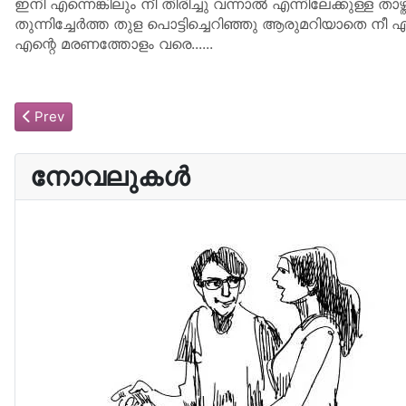
ഇനി എന്നെങ്കിലും നീ തിരിച്ചു വന്നാൽ എന്നിലേക്കുള്ള താഴ്തിട്
തുന്നിച്ചേർത്ത തുള പൊട്ടിച്ചെറിഞ്ഞു ആരുമറിയാതെ ന
എന്റെ മരണത്തോളം വരെ......
Previous article: ചിതലെടുക്കാത്ത ചിലത്
Prev
നോവലുകൾ