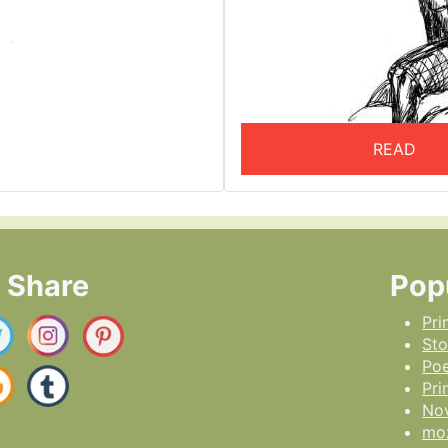
READ
l Share
Pop
Pri
Sto
Poe
Pr
No
moz