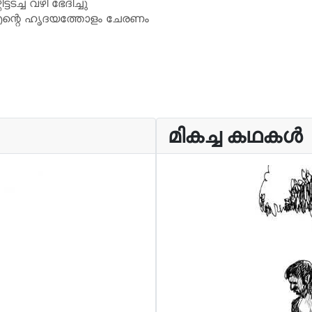
ടടച്ച വഴി ഭേദിച്ചു
ീ എന്റെ ഹൃദയത്തോളം ചേരണം
മികച്ച കഥകൾ