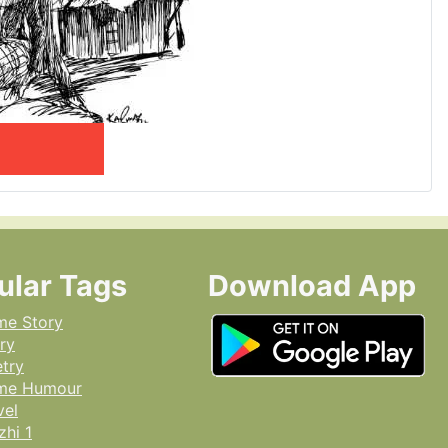
ular Tags
Download App
me Story
ry
try
ime Humour
vel
hi 1