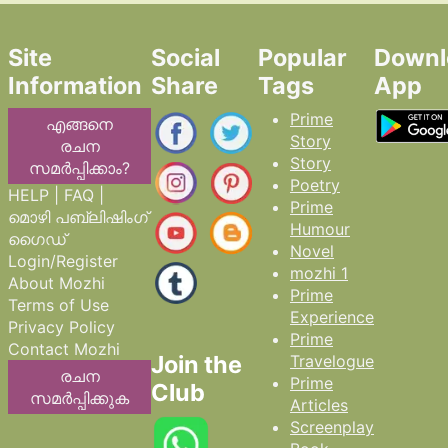
Site
Social
Popular
Downl
Information
Share
Tags
App
Prime
എങ്ങനെ
Story
രചന
Story
സമർപ്പിക്കാം?
Poetry
HELP | FAQ |
Prime
മൊഴി പബ്ലിഷിംഗ്
Humour
ഗൈഡ്
Novel
Login/Register
mozhi 1
About Mozhi
Prime
Terms of Use
Experience
Privacy Policy
Prime
Contact Mozhi
Join the
Travelogue
രചന
Prime
Club
സമർപ്പിക്കുക
Articles
Screenplay