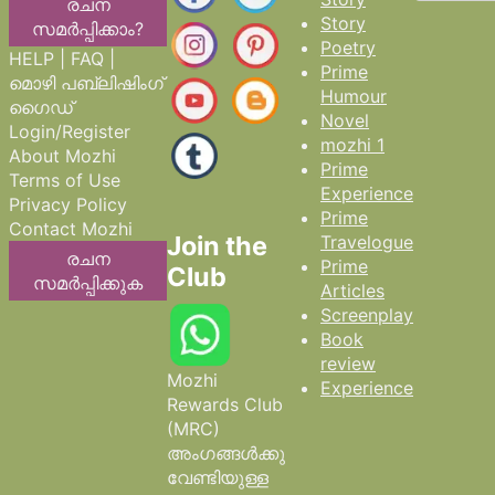
രചന
Story
സമർപ്പിക്കാം?
Poetry
HELP | FAQ |
Prime
മൊഴി പബ്ലിഷിംഗ്
Humour
ഗൈഡ്
Novel
Login/Register
mozhi 1
About Mozhi
Prime
Terms of Use
Experience
Privacy Policy
Prime
Contact Mozhi
Join the
Travelogue
രചന
Prime
Club
സമർപ്പിക്കുക
Articles
Screenplay
Book
review
Mozhi
Experience
Rewards Club
(MRC)
അംഗങ്ങൾക്കു
വേണ്ടിയുള്ള