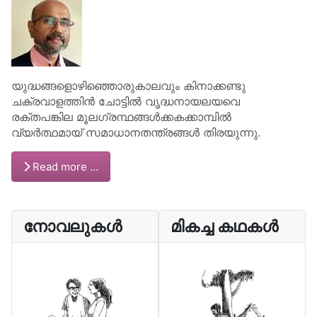
യുദ്ധങ്ങളൊഴിഞ്ഞൊരുകാലവും കിനാക്കണ്ടു
ചക്രവാളത്തിൻ ചോട്ടിൽ വൃദ്ധനായലയവെ
രക്തപങ്കില മൂലഗ്രന്ഥങ്ങൾക്കകക്കാമ്പിൽ
വ്യർത്ഥമായ് സമാധാനതന്ത്രങ്ങൾ തിരയുന്നു.
Read more …
നോവലുകൾ
മികച്ച കഥകൾ