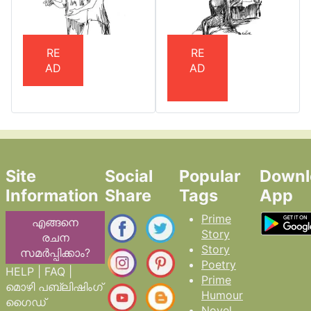
RE
RE
AD
AD
Site
Social
Popular
Downl
Information
Share
Tags
App
Prime
എങ്ങനെ
Story
രചന
Story
സമർപ്പിക്കാം?
Poetry
HELP | FAQ |
Prime
മൊഴി പബ്ലിഷിംഗ്
Humour
ഗൈഡ്
Novel