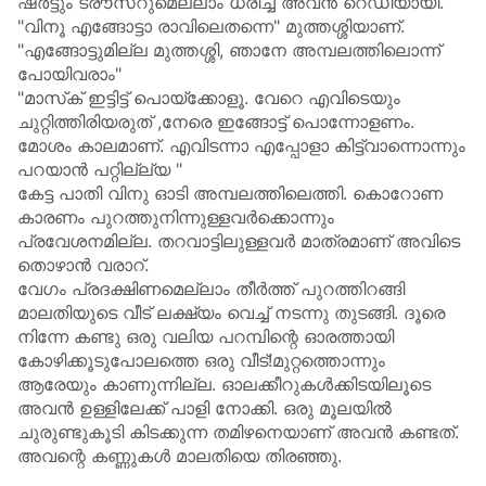
ഷർട്ടും ട്രൗസറുമെല്ലാം ധരിച്ച് അവൻ റെഡിയായി.
"വിനൂ എങ്ങോട്ടാ രാവിലെതന്നെ" മുത്തശ്ശിയാണ്.
"എങ്ങോട്ടുമില്ല മുത്തശ്ശി, ഞാനേ അമ്പലത്തിലൊന്ന്
പോയിവരാം"
"മാസ്‌ക് ഇട്ടിട്ട് പൊയ്ക്കോളൂ. വേറെ എവിടെയും
ചുറ്റിത്തിരിയരുത് ,നേരെ ഇങ്ങോട്ട് പൊന്നോളണം.
മോശം കാലമാണ്. എവിടന്നാ എപ്പോളാ കിട്ട്വാന്നൊന്നും
പറയാൻ പറ്റില്ല്യ "
കേട്ട പാതി വിനു ഓടി അമ്പലത്തിലെത്തി. കൊറോണ
കാരണം പുറത്തുനിന്നുള്ളവർക്കൊന്നും
പ്രവേശനമില്ല. തറവാട്ടിലുള്ളവർ മാത്രമാണ് അവിടെ
തൊഴാൻ വരാറ്.
വേഗം പ്രദക്ഷിണമെല്ലാം തീർത്ത് പുറത്തിറങ്ങി
മാലതിയുടെ വീട് ലക്ഷ്യം വെച്ച് നടന്നു തുടങ്ങി. ദൂരെ
നിന്നേ കണ്ടു ഒരു വലിയ പറമ്പിന്റെ ഓരത്തായി
കോഴിക്കൂടുപോലത്തെ ഒരു വീട്!മുറ്റത്തൊന്നും
ആരേയും കാണുന്നില്ല. ഓലക്കീറുകൾക്കിടയിലൂടെ
അവൻ ഉള്ളിലേക്ക് പാളി നോക്കി. ഒരു മൂലയിൽ
ചുരുണ്ടുകൂടി കിടക്കുന്ന തമിഴനെയാണ് അവൻ കണ്ടത്.
അവന്റെ കണ്ണുകൾ മാലതിയെ തിരഞ്ഞു.