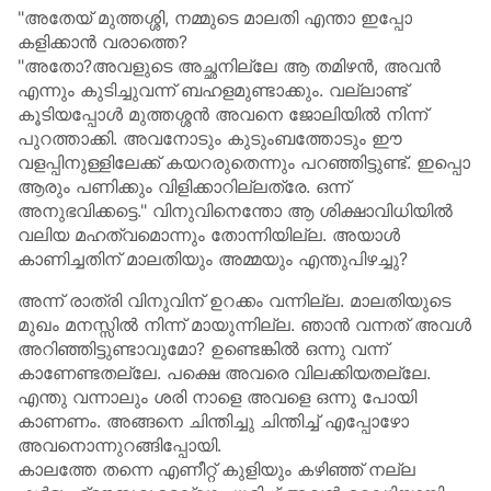
"അതേയ് മുത്തശ്ശി, നമ്മുടെ മാലതി എന്താ ഇപ്പോ
കളിക്കാൻ വരാത്തെ?
"അതോ?അവളുടെ അച്ഛനില്ലേ ആ തമിഴൻ, അവൻ
എന്നും കുടിച്ചുവന്ന് ബഹളമുണ്ടാക്കും. വല്ലാണ്ട്
കൂടിയപ്പോൾ മുത്തശ്ശൻ അവനെ ജോലിയിൽ നിന്ന്
പുറത്താക്കി. അവനോടും കുടുംബത്തോടും ഈ
വളപ്പിനുള്ളിലേക്ക് കയറരുതെന്നും പറഞ്ഞിട്ടുണ്ട്. ഇപ്പൊ
ആരും പണിക്കും വിളിക്കാറില്ലത്രേ. ഒന്ന്
അനുഭവിക്കട്ടെ." വിനുവിനെന്തോ ആ ശിക്ഷാവിധിയിൽ
വലിയ മഹത്വമൊന്നും തോന്നിയില്ല. അയാൾ
കാണിച്ചതിന് മാലതിയും അമ്മയും എന്തുപിഴച്ചു?
അന്ന് രാത്രി വിനുവിന് ഉറക്കം വന്നില്ല. മാലതിയുടെ
മുഖം മനസ്സിൽ നിന്ന് മായുന്നില്ല. ഞാൻ വന്നത് അവൾ
അറിഞ്ഞിട്ടുണ്ടാവുമോ? ഉണ്ടെങ്കിൽ ഒന്നു വന്ന്
കാണേണ്ടതല്ലേ. പക്ഷെ അവരെ വിലക്കിയതല്ലേ.
എന്തു വന്നാലും ശരി നാളെ അവളെ ഒന്നു പോയി
കാണണം. അങ്ങനെ ചിന്തിച്ചു ചിന്തിച്ച് എപ്പോഴോ
അവനൊന്നുറങ്ങിപ്പോയി.
കാലത്തേ തന്നെ എണീറ്റ് കുളിയും കഴിഞ്ഞ് നല്ല