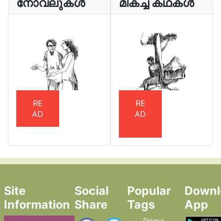
നോവലുകൾ
മികച്ച കഥകൾ
RE
RE
AD
AD
Site
Social
Popular
Downl
Information
Share
Tags
App