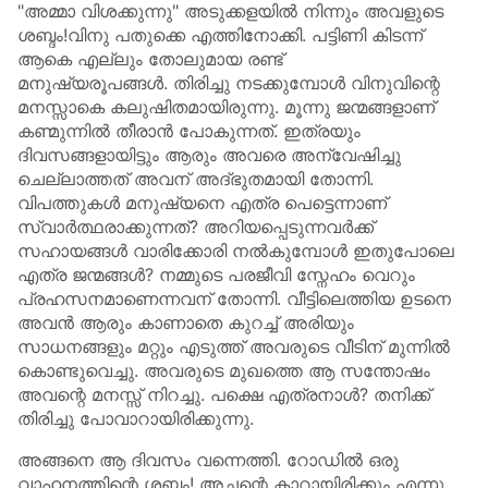
"അമ്മാ വിശക്കുന്നു" അടുക്കളയിൽ നിന്നും അവളുടെ
ശബ്ദം!വിനു പതുക്കെ എത്തിനോക്കി. പട്ടിണി കിടന്ന്
ആകെ എല്ലും തോലുമായ രണ്ട്
മനുഷ്യരൂപങ്ങൾ. തിരിച്ചു നടക്കുമ്പോൾ വിനുവിന്റെ
മനസ്സാകെ കലുഷിതമായിരുന്നു. മൂന്നു ജന്മങ്ങളാണ്
കണ്മുന്നിൽ തീരാൻ പോകുന്നത്. ഇത്രയും
ദിവസങ്ങളായിട്ടും ആരും അവരെ അന്വേഷിച്ചു
ചെല്ലാത്തത് അവന് അദ്ഭുതമായി തോന്നി.
വിപത്തുകൾ മനുഷ്യനെ എത്ര പെട്ടെന്നാണ്
സ്വാർത്ഥരാക്കുന്നത്? അറിയപ്പെടുന്നവർക്ക്
സഹായങ്ങൾ വാരിക്കോരി നൽകുമ്പോൾ ഇതുപോലെ
എത്ര ജന്മങ്ങൾ? നമ്മുടെ പരജീവി സ്നേഹം വെറും
പ്രഹസനമാണെന്നവന് തോന്നി. വീട്ടിലെത്തിയ ഉടനെ
അവൻ ആരും കാണാതെ കുറച്ച് അരിയും
സാധനങ്ങളും മറ്റും എടുത്ത് അവരുടെ വീടിന് മുന്നിൽ
കൊണ്ടുവെച്ചു. അവരുടെ മുഖത്തെ ആ സന്തോഷം
അവന്റെ മനസ്സ് നിറച്ചു. പക്ഷെ എത്രനാൾ? തനിക്ക്
തിരിച്ചു പോവാറായിരിക്കുന്നു.
അങ്ങനെ ആ ദിവസം വന്നെത്തി. റോഡിൽ ഒരു
വാഹനത്തിന്റെ ശബ്ദം! അച്ഛന്റെ കാറായിരിക്കും എന്നു