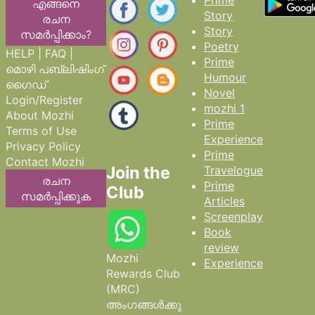
Prime
എങ്ങനെ
Story
രചന
Story
സമർപ്പിക്കാം?
Poetry
HELP | FAQ |
Prime
മൊഴി പബ്ലിഷിംഗ്
Humour
ഗൈഡ്
Novel
Login/Register
mozhi 1
About Mozhi
Prime
Terms of Use
Experience
Privacy Policy
Prime
Contact Mozhi
Join the
Travelogue
രചന
Prime
Club
സമർപ്പിക്കുക
Articles
Screenplay
Book
review
Mozhi
Experience
Rewards Club
(MRC)
അംഗങ്ങൾക്കു