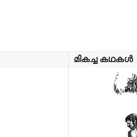
മികച്ച കഥകൾ