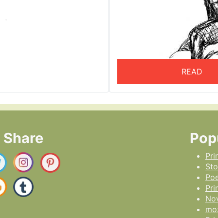
READ
l Share
Pop
Pri
Sto
Poe
Pr
No
moz