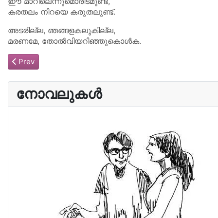
ഈ മാറിലെന്നുമൊരിടമുണ്ട്,
കരതലം നിറയെ കരുതലുണ്ട്.
അടരില്ല, ഞങ്ങളകലുകില്ല,
മരണമേ, തോൽവിയറിഞ്ഞുകൊൾക.
Previous article: സ്മരണകൾ
Prev
നോവലുകൾ