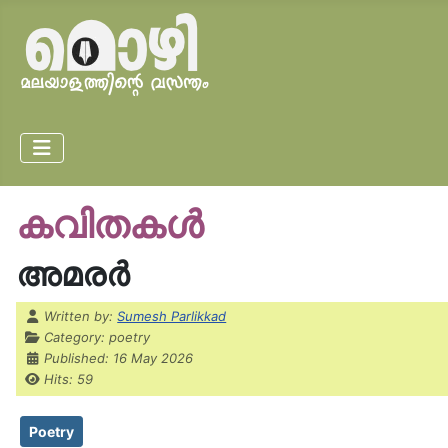
കവിതകൾ
അമരർ
Details
Written by:
Sumesh Parlikkad
Category:
poetry
Published: 16 May 2026
Hits: 59
Poetry