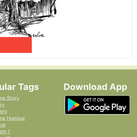
ular Tags
Download App
me Story
ry
try
ime Humour
vel
hi 1